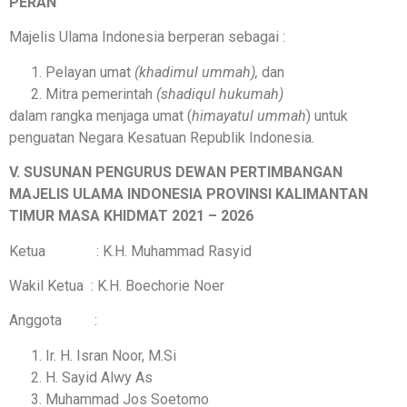
PERAN
Majelis Ulama Indonesia berperan sebagai :
Pelayan umat
(khadimul ummah),
dan
Mitra pemerintah
(shadiqul hukumah)
dalam rangka menjaga umat (
himayatul ummah
) untuk
penguatan Negara Kesatuan Republik Indonesia
.
V. SUSUNAN PENGURUS DEWAN PERTIMBANGAN
MAJELIS ULAMA INDONESIA PROVINSI KALIMANTAN
TIMUR
MASA KHIDMAT 2021 – 2026
Ketua : K.H. Muhammad Rasyid
Wakil Ketua : K.H. Boechorie Noer
Anggota :
Ir. H. Isran Noor, M.Si
H. Sayid Alwy As
Muhammad Jos Soetomo