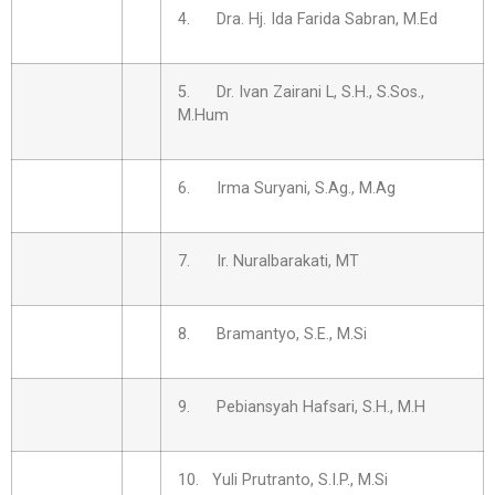
4. Dra. Hj. Ida Farida Sabran, M.Ed
5. Dr. Ivan Zairani L, S.H., S.Sos.,
M.Hum
6. Irma Suryani, S.Ag., M.Ag
7. Ir. Nuralbarakati, MT
8. Bramantyo, S.E., M.Si
9. Pebiansyah Hafsari, S.H., M.H
10. Yuli Prutranto, S.I.P., M.Si