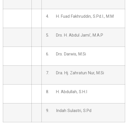
4. H. Fuad Fakhruddin, S.Pd.I., M.M
5. Drs. H. Abdul Jami’, M.A.P
6. Drs. Darwis, M.Si
7. Dra. Hj. Zahratun Nur, M.Si
8. H. Abdullah, S.H.I
9. Indah Sulastri, S.Pd