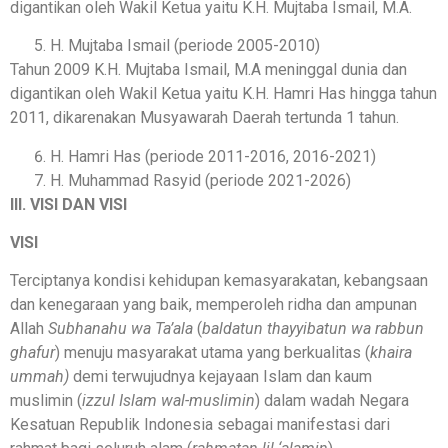
digantikan oleh Wakil Ketua yaitu K.H. Mujtaba Ismail, M.A.
H. Mujtaba Ismail (periode 2005-2010)
Tahun 2009 K.H. Mujtaba Ismail, M.A meninggal dunia dan
digantikan oleh Wakil Ketua yaitu K.H. Hamri Has hingga tahun
2011, dikarenakan Musyawarah Daerah tertunda 1 tahun.
H. Hamri Has (periode 2011-2016, 2016-2021)
H. Muhammad Rasyid (periode 2021-2026)
III. VISI DAN VISI
VISI
Terciptanya kondisi kehidupan kemasyarakatan, kebangsaan
dan kenegaraan yang baik, memperoleh ridha dan ampunan
Allah
Subhanahu wa Ta’ala
(
baldatun thayyibatun wa rabbun
ghafur
) menuju masyarakat utama yang berkualitas (
khaira
ummah)
demi terwujudnya kejayaan Islam dan kaum
muslimin (
izzul Islam wal-muslimin
) dalam wadah Negara
Kesatuan Republik Indonesia sebagai manifestasi dari