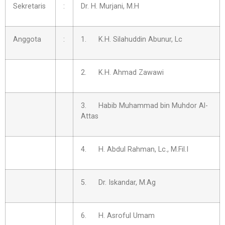
Sekretaris
:
Dr. H. Murjani, M.H
Anggota
:
1. K.H. Silahuddin Abunur, Lc
2. K.H. Ahmad Zawawi
3. Habib Muhammad bin Muhdor Al-
Attas
4. H. Abdul Rahman, Lc., M.Fil.I
5. Dr. Iskandar, M.Ag
6. H. Asroful Umam