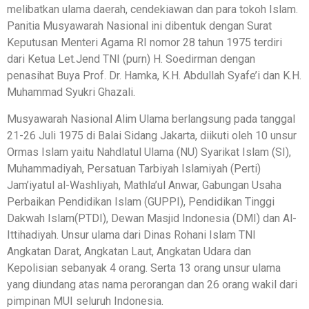
melibatkan ulama daerah, cendekiawan dan para tokoh Islam.
Panitia Musyawarah Nasional ini dibentuk dengan Surat
Keputusan Menteri Agama RI nomor 28 tahun 1975 terdiri
dari Ketua Let.Jend TNI (purn) H. Soedirman dengan
penasihat Buya Prof. Dr. Hamka, K.H. Abdullah Syafe’i dan K.H.
Muhammad Syukri Ghazali.
Musyawarah Nasional Alim Ulama berlangsung pada tanggal
21-26 Juli 1975 di Balai Sidang Jakarta, diikuti oleh 10 unsur
Ormas Islam yaitu Nahdlatul Ulama (NU) Syarikat Islam (SI),
Muhammadiyah, Persatuan Tarbiyah Islamiyah (Perti)
Jam’iyatul al-Washliyah, Mathla’ul Anwar, Gabungan Usaha
Perbaikan Pendidikan Islam (GUPPI), Pendidikan Tinggi
Dakwah Islam(PTDI), Dewan Masjid Indonesia (DMI) dan Al-
Ittihadiyah. Unsur ulama dari Dinas Rohani Islam TNI
Angkatan Darat, Angkatan Laut, Angkatan Udara dan
Kepolisian sebanyak 4 orang. Serta 13 orang unsur ulama
yang diundang atas nama perorangan dan 26 orang wakil dari
pimpinan MUI seluruh Indonesia.