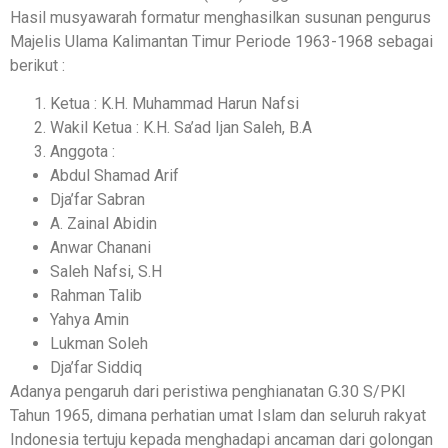
Hasil musyawarah formatur menghasilkan susunan pengurus
Majelis Ulama Kalimantan Timur Periode 1963-1968 sebagai
berikut :
Ketua : K.H. Muhammad Harun Nafsi
Wakil Ketua : K.H. Sa’ad Ijan Saleh, B.A
Anggota :
Abdul Shamad Arif
Dja’far Sabran
A. Zainal Abidin
Anwar Chanani
Saleh Nafsi, S.H
Rahman Talib
Yahya Amin
Lukman Soleh
Dja’far Siddiq
Adanya pengaruh dari peristiwa penghianatan G.30 S/PKI
Tahun 1965, dimana perhatian umat Islam dan seluruh rakyat
Indonesia tertuju kepada menghadapi ancaman dari golongan