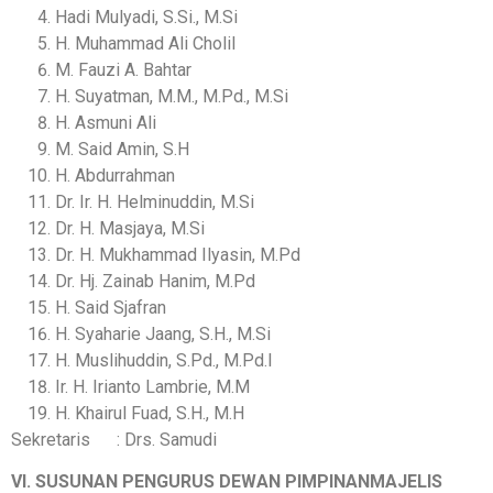
Hadi Mulyadi, S.Si., M.Si
H. Muhammad Ali Cholil
M. Fauzi A. Bahtar
H. Suyatman, M.M., M.Pd., M.Si
H. Asmuni Ali
M. Said Amin, S.H
H. Abdurrahman
Dr. Ir. H. Helminuddin, M.Si
Dr. H. Masjaya, M.Si
Dr. H. Mukhammad Ilyasin, M.Pd
Dr. Hj. Zainab Hanim, M.Pd
H. Said Sjafran
H. Syaharie Jaang, S.H., M.Si
H. Muslihuddin, S.Pd., M.Pd.I
Ir. H. Irianto Lambrie, M.M
H. Khairul Fuad, S.H., M.H
Sekretaris : Drs. Samudi
VI. SUSUNAN PENGURUS DEWAN PIMPINAN
MAJELIS