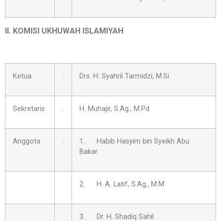
II. KOMISI UKHUWAH ISLAMIYAH
Ketua
:
Drs. H. Syahril Tarmidzi, M.Si
Sekretaris
:
H. Muhajir, S.Ag., M.Pd
Anggota
:
1. Habib Hasyim bin Syeikh Abu
Bakar
2. H. A. Latif, S.Ag., M.M
3. Dr. H. Shadiq Sahil