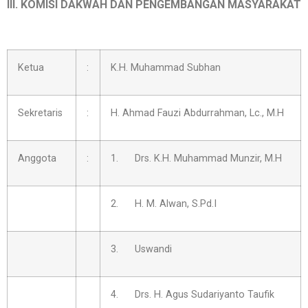
III. KOMISI DAKWAH DAN PENGEMBANGAN MASYARAKAT
Ketua
:
K.H. Muhammad Subhan
Sekretaris
:
H. Ahmad Fauzi Abdurrahman, Lc., M.H
Anggota
:
1. Drs. K.H. Muhammad Munzir, M.H
2. H. M. Alwan, S.Pd.I
3. Uswandi
4. Drs. H. Agus Sudariyanto Taufik