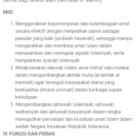
rahmat bagi seluruh alam (
rahmatan lil ‘alamin
).
MISI
Menggerakkan kepemimpinan dan kelembagaan umat
secara efektif dengan menjadikan ulama sebagai
panutan yang baik (
qudwah hasanah
), sehingga mampu
mengarahkan dan membina umat Islam dalam
menanamkan dan memupuk aqidah Islamiyah, serta
menjalankan syariah Islamiyah.
Melaksanakan dakwah Islam, amar ma’ruf nahi munkar
dalam mengembangkan akhlak mulia
(al-akhlak al-
karimah)
agar terwujud masyarakat utama yang
berkualitas (
khaira ummah
) dalam berbagai aspek
kehidupan.
Mengembangkan ukhuwah Islamiyah, ukhuwah
wathaniyah dan ukhuwah basyariyah dalam rangka
mewujudkan persatuan dan kesatuan umat Islam dalam
wadah Negara Kesatuan Republik Indonesia.
IV. FUNGSI DAN PERAN