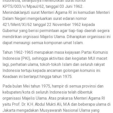
Indonesia, selanjutnya menerbitkan surat nomor
KPTS/003/v/Mpaul/62, tanggal 03 Juni 1962.
Menindaklanjuti surat Menteri Agama RI ini kemudian Menteri
Dalam Negeri mengeluarkan surat edaran nomor
421/Ment/XI/62 tanggal 22 November 1962 kepada
Gubernur yang berisi permintaan agar tiap-tiap daerah segera
mendirikan orgnisasi Majelis Ulama. Diharapkan organisasi ini
dapat menaungi semua komponan umat Islam.
Tahun 1962-1965 merupakan masa kejayaan Partai Komunis
Indonesia (PKI), sehingga aktivitas dan kegiatan MUI macet
lagi, perhatian ulama, tokoh-tokoh Islam dan seluruh rakyat
Indonesia tertuju kepada ancaman golongan komunis ini.
Keadaan ini berlanjut hingga tahun 1975.
Pada bulan Mei tahun 1975, hampir di semua provinsi dan
kebupaten/kota di seluruh Indonesia telah dibentuk
organisasi Majelis Ulama. Atas prakarsa Menteri Agama RI
yaitu Prof. Dr. K.H. Abdul Mukti Ali, M.A dan beberapa ulama di
Jakarta mengadakan Musyawarah Nasional Ulama yang