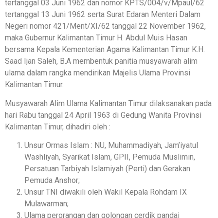
tertanggal 03 Juni 1962 dan nomor KPTS/004/v/Mpaul/62
tertanggal 13 Juni 1962 serta Surat Edaran Menteri Dalam
Negeri nomor 421/Ment/XI/62 tanggal 22 November 1962,
maka Gubernur Kalimantan Timur H. Abdul Muis Hasan
bersama Kepala Kementerian Agama Kalimantan Timur K.H.
Saad Ijan Saleh, B.A membentuk panitia musyawarah alim
ulama dalam rangka mendirikan Majelis Ulama Provinsi
Kalimantan Timur.
Musyawarah Alim Ulama Kalimantan Timur dilaksanakan pada
hari Rabu tanggal 24 April 1963 di Gedung Wanita Provinsi
Kalimantan Timur, dihadiri oleh :
Unsur Ormas Islam : NU, Muhammadiyah, Jam’iyatul
Washliyah, Syarikat Islam, GPII, Pemuda Muslimin,
Persatuan Tarbiyah Islamiyah (Perti) dan Gerakan
Pemuda Anshor;
Unsur TNI diwakili oleh Wakil Kepala Rohdam IX
Mulawarman;
Ulama perorangan dan golongan cerdik pandai