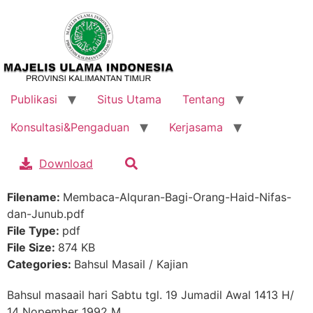
Publikasi
Situs Utama
Tentang
Konsultasi&Pengaduan
Kerjasama
Download
Filename:
Membaca-Alquran-Bagi-Orang-Haid-Nifas-
dan-Junub.pdf
File Type:
pdf
File Size:
874 KB
Categories:
Bahsul Masail / Kajian
Bahsul masaail hari Sabtu tgl. 19 Jumadil Awal 1413 H/
14 Nopember 1992 M